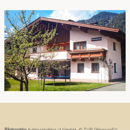
Bildrechte
: fullmarketing.at GmbH, © TVB PillerseeTal