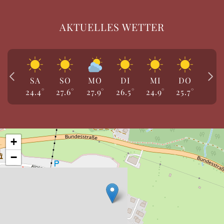
AKTUELLES WETTER
SA
SO
MO
DI
MI
DO
FR
24.4
°
27.6
°
27.9
°
26.5
°
24.9
°
25.7
°
27.5
°
+
−