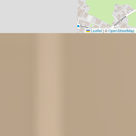
Leaflet
|
©
OpenStreetMap