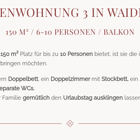
IENWOHNUNG 3 IN WAID
150 M² / 6-10 PERSONEN / BALKON
f
150 m²
Platz für bis zu
10 Personen
bietet, ist sie die
bringen möchten.
nem
Doppelbett
, ein
Doppelzimmer
mit
Stockbett,
ein
separate WCs.
 Familie
gemütlich
den
Urlaubstag ausklingen
lassen