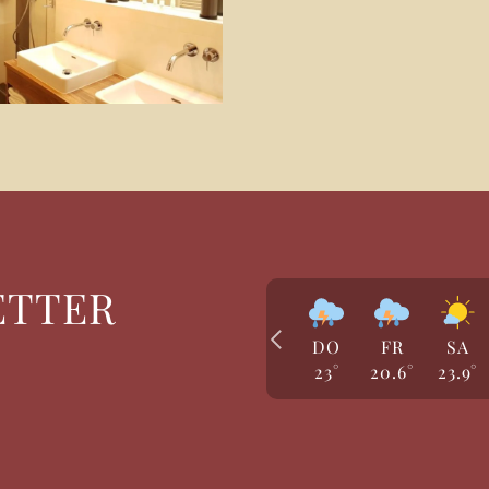
ETTER
DO
FR
SA
23
°
20.6
°
23.9
°