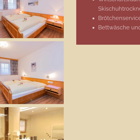
Skischuhtrockn
Brötchenservic
Bettwäsche un