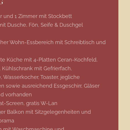
G
 und 1 Zimmer mit Stockbett
it Dusche, Fön, Seife & Duschgel
cher Wohn-Essbereich mit Schreibtisch und
ete Küche mit 4-Platten Ceran-Kochfeld,
Kühlschrank mit Gefrierfach,
 Wasserkocher, Toaster, jegliche
n sowie ausreichend Essgeschirr, Gläser
nd vorhanden
at-Screen, gratis W-Lan
ger Balkon mit Sitzgelegenheiten und
norama
um mit Waschmaschine und