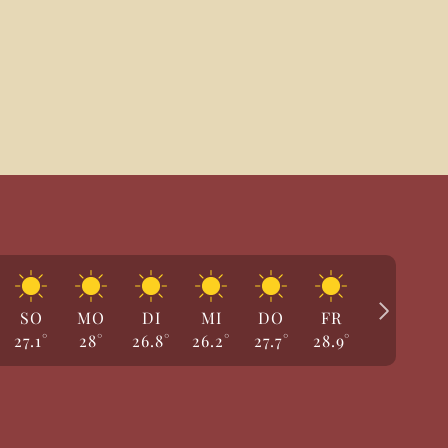
SO
MO
DI
MI
DO
FR
SA
27.1
°
28
°
26.8
°
26.2
°
27.7
°
28.9
°
29.1
°