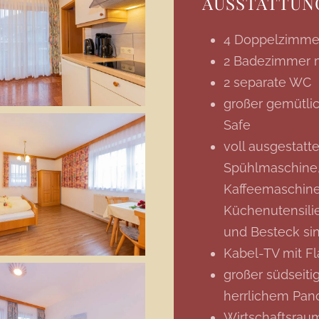
AUSSTATTUN
4 Doppelzimmer
2 Badezimmer m
2 separate WC
großer gemütli
Safe
voll ausgestatt
Spühlmaschine, 
Kaffeemaschine,
Küchenutensilie
und Besteck si
Kabel-TV mit Fl
großer südseiti
herrlichem Pa
Wirtschaftsra