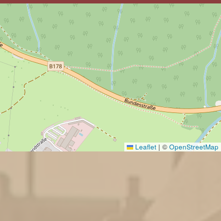
Leaflet
|
©
OpenStreetMap