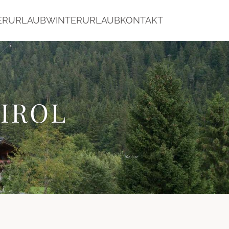
ERURLAUB
WINTERURLAUB
KONTAKT
NGEN